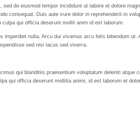
t, sed do eiusmod tempor incididunt ut labore et dolore mag
do consequat. Duis aute irure dolor in reprehenderit in volupt
 culpa qui officia deserunt mollit anim id est laborum.
pus imperdiet nulla. Arcu dui vivamus arcu felis bibendum ut
spendisse sed nisi lacus sed viverra.
imus qui blanditiis praesentium voluptatum deleniti atque co
lpa qui officia deserunt mollitia animi, id est laborum et dol