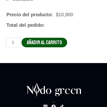
Precio del producto:
$
10,900
Total del pedido:
JUGO
AÑADIR AL CARRITO
NATURAL
EN
LECHE
cantidad
Bowls
124
124 productos
ARMA TU BOWL
8
8 productos
Batidos
24
24 productos
Bebidas.
48
48 productos