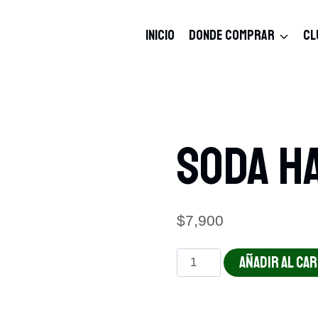
INICIO
DONDE COMPRAR
CL
Soda H
$
7,900
Soda
AÑADIR AL CA
Hatsu
cantidad