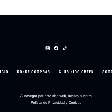
Bowls
124
124 productos
ARMA TU BOWL
8
8 productos
Batidos
24
24 productos
Bebidas.
48
48 productos
NICIO
DONDE COMPRAR
CLUB NIDO GREEN
SOM
Al navegar por este sitio web, acepta nuestra
Política de Privacidad y Cookies