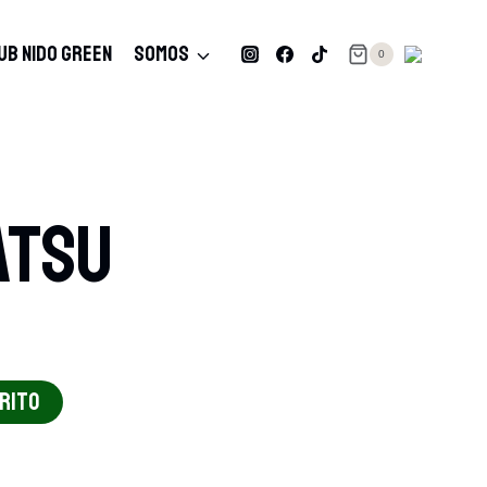
UB NIDO GREEN
SOMOS
0
atsu
RRITO