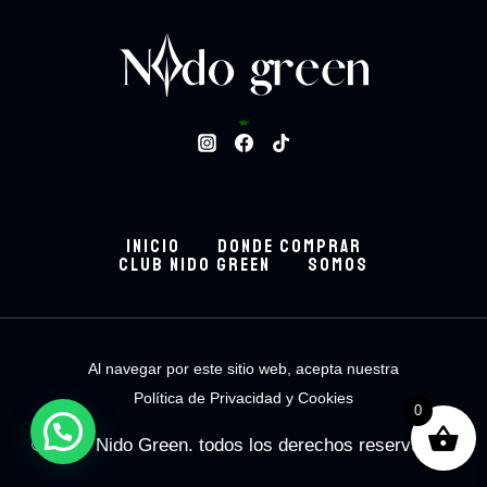
Bowls
124
124 productos
ARMA TU BOWL
8
8 productos
Batidos
24
24 productos
Bebidas.
48
48 productos
INICIO
DONDE COMPRAR
CLUB NIDO GREEN
SOMOS
Al navegar por este sitio web, acepta nuestra
Política de Privacidad y Cookies
0
© 2026 Nido Green. todos los derechos reservados.