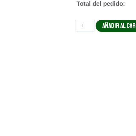
Total del pedido:
RANCHO
AÑADIR AL CA
DE
LOMO
cantidad