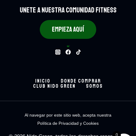
UNETE A NUESTRA COMUNIDAD FITNESS
EMPIEZA AQUÍ
Bowls
124
124 productos
ARMA TU BOWL
8
8 productos
Batidos
24
24 productos
Bebidas.
48
48 productos
Empresarial
3
3 productos
INICIO
DONDE COMPRAR
CLUB NIDO GREEN
SOMOS
Al navegar por este sitio web, acepta nuestra
Política de Privacidad y Cookies
0