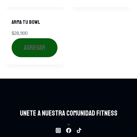
ARMA TU BOWL
$
28,900
AGREGAR
UNETE A NUESTRA COMUNIDAD FITNESS
Bowls
124
124 productos
ARMA TU BOWL
8
8 productos
Batidos
24
24 productos
Bebidas.
48
48 productos
Empresarial
3
3 productos