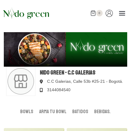
Saltar
al
0
contenido
Nido Green - C.C Galerias
C.C Galerias, Calle 53b #25-21
Bogotá,
3144084540
Bowls
ARMA TU BOWL
Batidos
Bebidas.